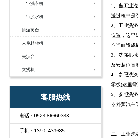
工业洗衣机
1、当工业
送过程中是
工业脱水机
2、工业洗
抽湿烫台
位置，这里
人像精整机
不当而造成
3、洗涤机
去渍台
及安装位置
夹烫机
4．参照洗
零线(这里
5、参照洗
客服热线
器外蒸汽主
电话：0523-86660333
手机：13901433685
二、工业洗