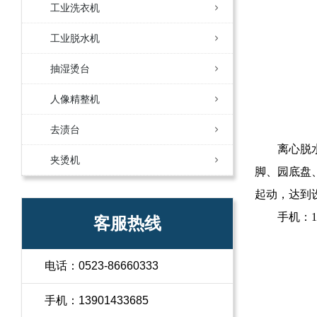
工业洗衣机
工业脱水机
抽湿烫台
人像精整机
去渍台
离心脱水
夹烫机
脚、园底盘
起动，达到
手机：13
客服热线
电话：0523-86660333
手机：13901433685