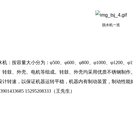
脱水机一览
机：按容量大小分为：φ500、φ600、φ800、φ1000、φ120
、转鼓、外壳、电机等组成。转鼓、外壳均采用优质不锈钢制作
设计转速，以保证机器运转平稳，机器内有制动装置，制动性能
901433685 15295208333（王先生）