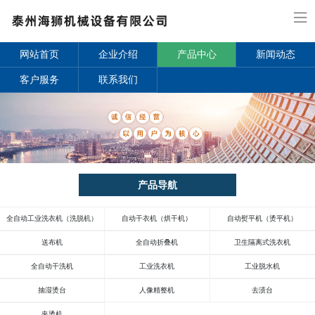
网站首页
企业介绍
产品中心
新闻动态
客户服务
联系我们
产品导航
全自动工业洗衣机（洗脱机）
自动干衣机（烘干机）
自动熨平机（烫平机）
送布机
全自动折叠机
卫生隔离式洗衣机
全自动干洗机
工业洗衣机
工业脱水机
抽湿烫台
人像精整机
去渍台
夹烫机