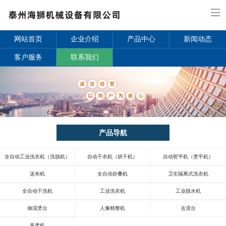
网站首页
企业介绍
产品中心
新闻动态
客户服务
联系我们
产品导航
全自动工业洗衣机（洗脱机）
自动干衣机（烘干机）
自动熨平机（烫平机）
送布机
全自动折叠机
卫生隔离式洗衣机
全自动干洗机
工业洗衣机
工业脱水机
抽湿烫台
人像精整机
去渍台
夹烫机