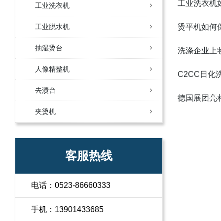
工业洗衣机
工业洗衣机
工业脱水机
烫平机如何
抽湿烫台
洗涤企业上
人像精整机
C2CC日化洗
去渍台
德国展团亮
夹烫机
客服热线
电话：0523-86660333
手机：13901433685